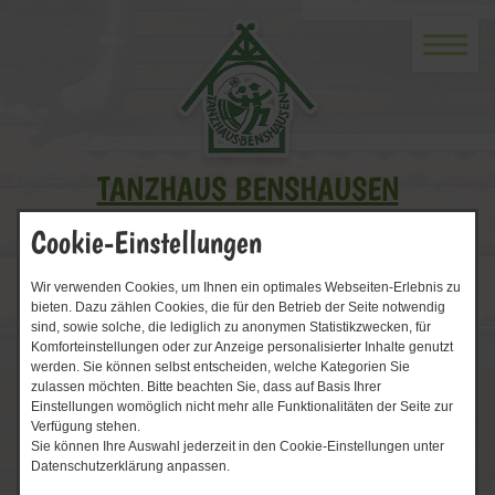
TANZHAUS BENSHAUSEN
Cookie-Einstellungen
Wir verwenden Cookies, um Ihnen ein optimales Webseiten-Erlebnis zu
bieten. Dazu zählen Cookies, die für den Betrieb der Seite notwendig
sind, sowie solche, die lediglich zu anonymen Statistikzwecken, für
Komforteinstellungen oder zur Anzeige personalisierter Inhalte genutzt
werden. Sie können selbst entscheiden, welche Kategorien Sie
zulassen möchten. Bitte beachten Sie, dass auf Basis Ihrer
Einstellungen womöglich nicht mehr alle Funktionalitäten der Seite zur
Verfügung stehen.
Start
Nachrichtenarchiv
Sie können Ihre Auswahl jederzeit in den Cookie-Einstellungen unter
Datenschutzerklärung anpassen.