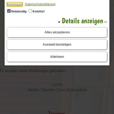
Nachrichtenarchiv
Impressum
Datenschutzerklärung
Notwendig
Komfort
Details anzeigen
Zeitraum von
Alles akzeptieren
bis
Auswahl bestätigen
Ablehnen
Es wurden keine Meldungen gefunden.
zurück
Senden
Drucken
Zum Seitenanfang